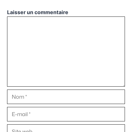
Laisser un commentaire
Commentaire
Nom
E-
mail
Site