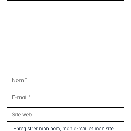
Commentaire
Nom
E-
mail
Site
web
Enregistrer mon nom, mon e-mail et mon site