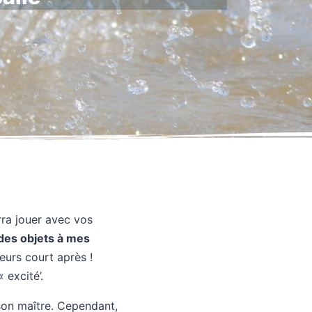
rra jouer avec vos
 des objets à mes
eurs court après !
 excité’.
 son maître. Cependant,