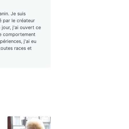
nin. Je suis
é par le créateur
our, j'ai ouvert ce
, le comportement
périences, j'ai eu
toutes races et