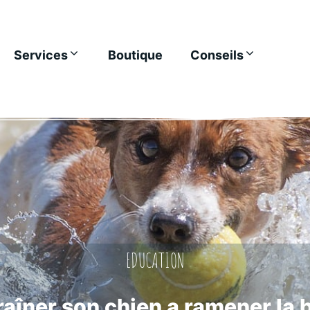
Services
Boutique
Conseils
EDUCATION
raîner son chien a ramener la b