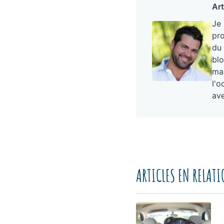
Art
Je
pro
du 
blo
mai
l'o
ave
ARTICLES EN RELAT