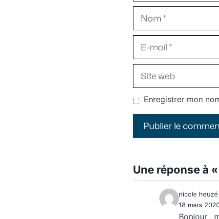
Nom
E-
mail
Site
web
Enregistrer mon nom
Une réponse à « 
nicole heuzé
18 mars 202
Bonjour , 