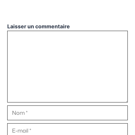
Laisser un commentaire
Commentaire
Nom
E-