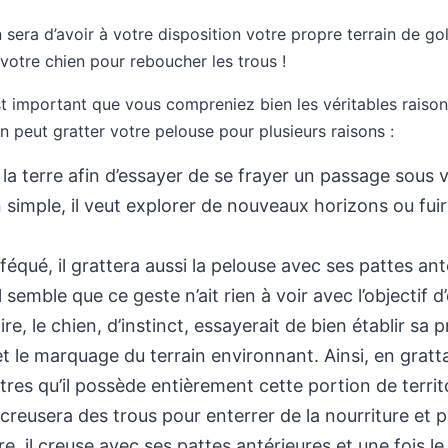
 sera d’avoir à votre disposition votre propre terrain de go
votre chien pour reboucher les trous !
st important que vous compreniez bien les véritables raiso
 peut gratter votre pelouse pour plusieurs raisons :
r la terre afin d’essayer de se frayer un passage sous v
 simple, il veut explorer de nouveaux horizons ou fuir 
féqué, il grattera aussi la pelouse avec ses pattes ant
l semble que ce geste n’ait rien à voir avec l’objectif d’
re, le chien, d’instinct, essayerait de bien établir sa 
et le marquage du terrain environnant. Ainsi, en gratta
res qu’il possède entièrement cette portion de territo
l creusera des trous pour enterrer de la nourriture et 
re, il creuse avec ses pattes antérieures et une fois l