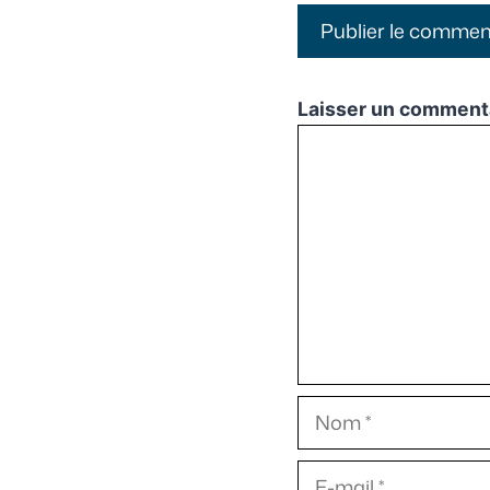
Laisser un comment
Commentaire
Nom
E-