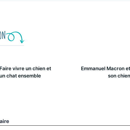
ION
Faire vivre un chien et
Emmanuel Macron e
un chat ensemble
son chie
aire