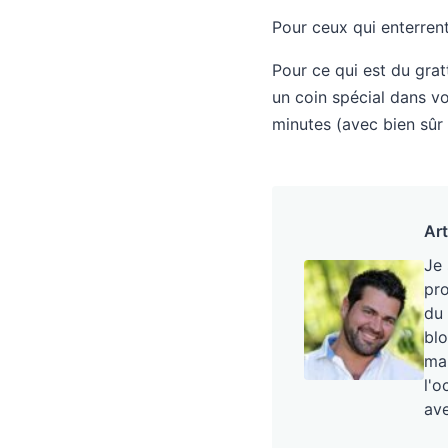
Pour ceux qui enterrent
Pour ce qui est du grat
un coin spécial dans vo
minutes (avec bien sûr 
Art
Je
pro
du 
blo
mai
l'o
ave