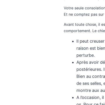
Votre seule consolation
Et ne comptez pas sur 
Avant toute chose, il e
comportement. Le chien
Il peut creuse
raison est bien
perturbe.
Après avoir dé
postérieures. I
Bien au contrai
de ses selles, 
montre aux aut
A l’occasion, i
os. Pour ce fai