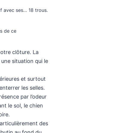
lf avec ses… 18 trous.
ns de ce
otre clôture. La
une situation qui le
érieures et surtout
enterrer les selles.
présence par l’odeur
nt le sol, le chien
ire.
particulièrement des
e butin au fond du