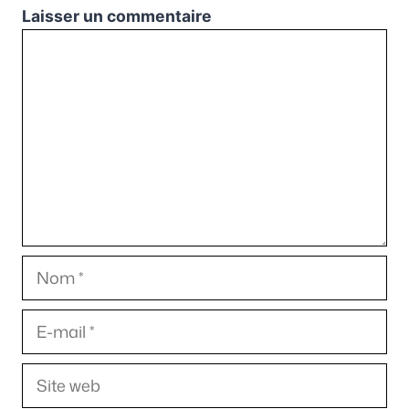
Laisser un commentaire
Commentaire
Nom
E-
mail
Site
web