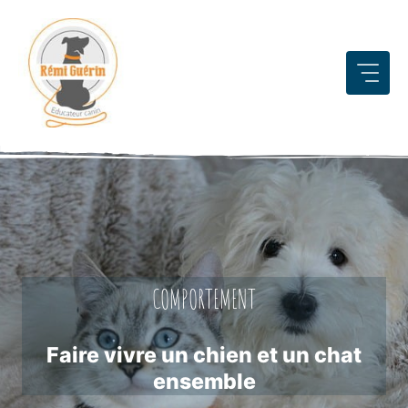
Aller
au
contenu
COMPORTEMENT
Faire vivre un chien et un chat
ensemble