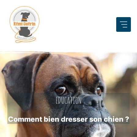
Aller
au
contenu
EDUCATION
Comment bien dresser son chien ?