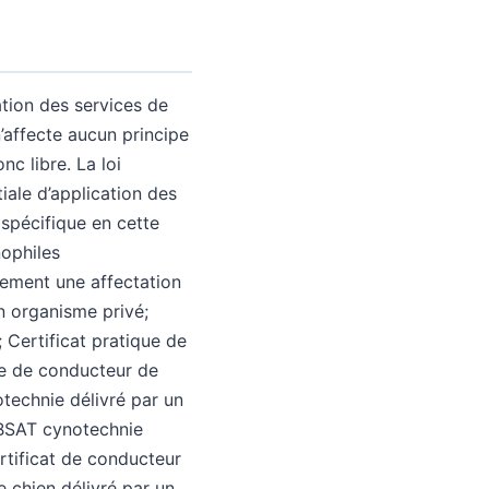
ation des services de
’affecte aucun principe
nc libre. La loi
tiale d’application des
spécifique en cette
nophiles
lement une affectation
un organisme privé;
 Certificat pratique de
ire de conducteur de
otechnie délivré par un
, BSAT cynotechnie
ertificat de conducteur
e chien délivré par un