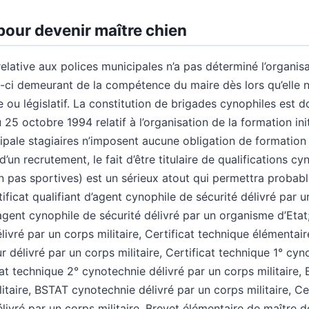
pour devenir maître chien
 relative aux polices municipales n’a pas déterminé l’organis
e-ci demeurant de la compétence du maire dès lors qu’elle n
 ou législatif. La constitution de brigades cynophiles est do
 25 octobre 1994 relatif à l’organisation de la formation ini
ipale stagiaires n’imposent aucune obligation de formation 
d’un recrutement, le fait d’être titulaire de qualifications cy
on pas sportives) est un sérieux atout qui permettra probab
ificat qualifiant d’agent cynophile de sécurité délivré par 
agent cynophile de sécurité délivré par un organisme d’Etat;
ivré par un corps militaire, Certificat technique élémenta
r délivré par un corps militaire, Certificat technique 1° cyn
icat technique 2° cynotechnie délivré par un corps militaire
litaire, BSTAT cynotechnie délivré par un corps militaire, C
ivré par un corps militaire, Brevet élémentaire de maître d