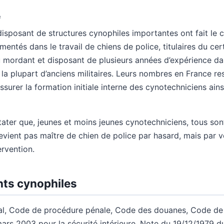
e
disposant de structures cynophiles importantes ont fait le 
mentés dans le travail de chiens de police, titulaires du cer
 mordant et disposant de plusieurs années d’expérience dan
r la plupart d’anciens militaires. Leurs nombres en France re
surer la formation initiale interne des cynotechniciens ains
tater que, jeunes et moins jeunes cynotechniciens, tous so
devient pas maître de chien de police par hasard, mais par v
ervention.
ents cynophiles
l, Code de procédure pénale, Code des douanes, Code de l
 mars 2003 pour la sécurité intérieure, Note du 19/12/1979 d