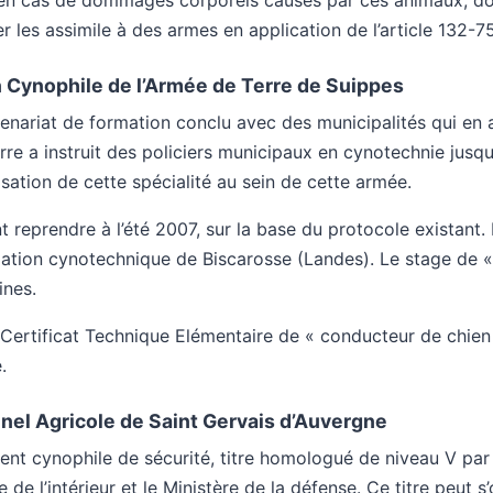
n cas de dommages corporels causés par ces animaux, dont 
r les assimile à des armes en application de l’article 132-7
 Cynophile de l’Armée de Terre de Suippes
enariat de formation conclu avec des municipalités qui en a
re a instruit des policiers municipaux en cynotechnie jusqu
sation de cette spécialité au sein de cette armée.
 reprendre à l’été 2007, sur la base du protocole existant.
mation cynotechnique de Biscarosse (Landes). Le stage de 
ines.
e Certificat Technique Elémentaire de « conducteur de chien 
.
nel Agricole de Saint Gervais d’Auvergne
gent cynophile de sécurité, titre homologué de niveau V par
re de l’intérieur et le Ministère de la défense. Ce titre peut s