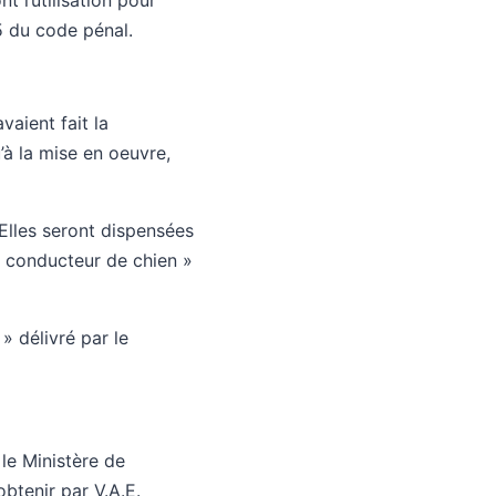
l’utilisation pour
5 du code pénal.
vaient fait la
’à la mise en oeuvre,
 Elles seront dispensées
« conducteur de chien »
» délivré par le
 le Ministère de
’obtenir par V.A.E.