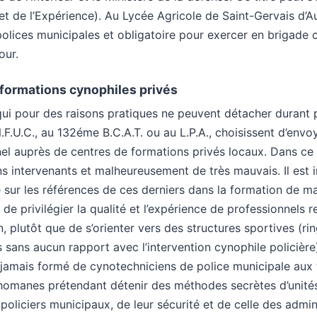
et de l’Expérience). Au Lycée Agricole de Saint-Gervais d’
polices municipales et obligatoire pour exercer en brigade 
our.
 formations cynophiles privés
i pour des raisons pratiques ne peuvent détacher durant p
F.U.C., au 132éme B.C.A.T. ou au L.P.A., choisissent d’envo
nel auprès de centres de formations privés locaux. Dans ce
s intervenants et malheureusement de très mauvais. Il est 
 sur les références de ces derniers dans la formation de m
e de privilégier la qualité et l’expérience de professionnels 
, plutôt que de s’orienter vers des structures sportives (rin
 sans aucun rapport avec l’intervention cynophile policière
 jamais formé de cynotechniciens de police municipale aux t
omanes prétendant détenir des méthodes secrètes d’unités 
 policiers municipaux, de leur sécurité et de celle des admin