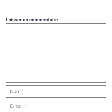
Laisser un commentaire
Commentaire
Nom
E-
mail