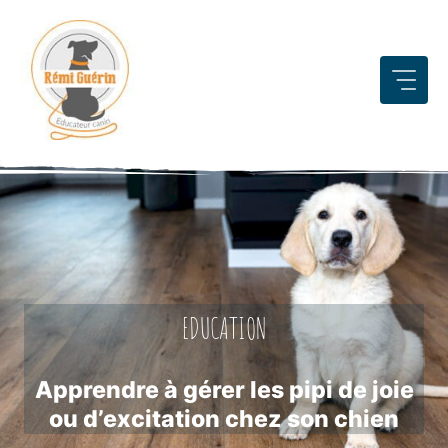
Aller
au
contenu
EDUCATION
Apprendre à gérer les pipi de joie
ou d’excitation chez son chien