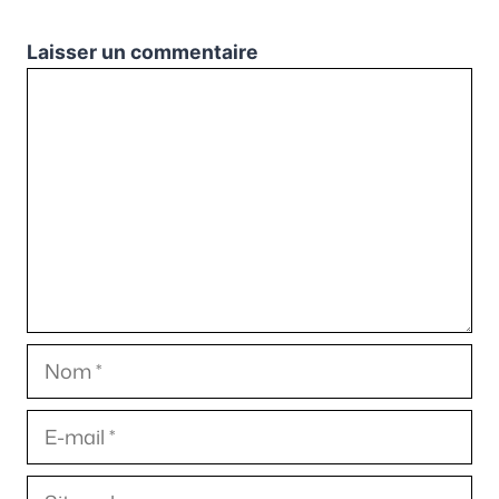
Laisser un commentaire
Commentaire
Nom
E-
mail
Site