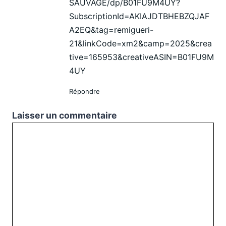
SAUVAGE/dp/B01FU9M4UY?
SubscriptionId=AKIAJDTBHEBZQJAF
A2EQ&tag=remigueri-
21&linkCode=xm2&camp=2025&crea
tive=165953&creativeASIN=B01FU9M
4UY
Répondre
Laisser un commentaire
Commentaire