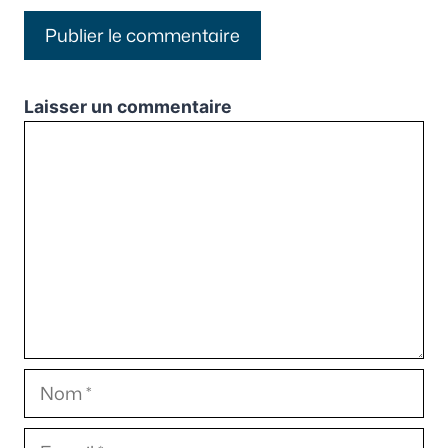
Laisser un commentaire
Commentaire
Nom
E-