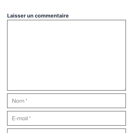
Laisser un commentaire
Commentaire
Nom
E-
mail
Site