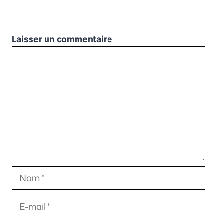
Laisser un commentaire
Commentaire
Nom
E-
mail