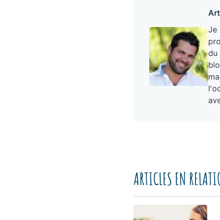
Art
Je
pro
du 
blo
mai
l'o
ave
ARTICLES EN RELAT