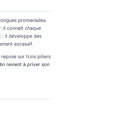
s longues promenades.
r. Il connaît chaque
t : il développe des
ement excessif.
epose sur trois piliers
din revient à priver son