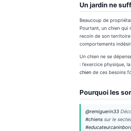
Un jardin ne suf
Beaucoup de propriétai
Pourtant, un chien qui 
recoin de son territoir
comportements indésira
Un chien ne se dépense
: l’exercice physique, l
chien
de ces besoins f
Pourquoi les sor
@remiguerin33
Décou
#chiens
sur le secte
#educateurcaninbor