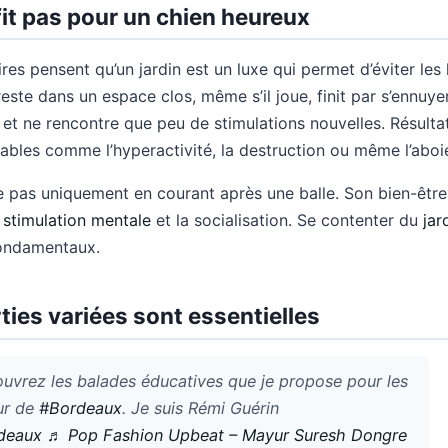
fit pas pour un chien heureux
res pensent qu’un jardin est un luxe qui permet d’éviter le
reste dans un espace clos, même s’il joue, finit par s’ennuye
e et ne rencontre que peu de stimulations nouvelles. Résulta
bles comme l’hyperactivité, la destruction ou même l’aboi
 pas uniquement en courant après une balle. Son bien-être r
a
stimulation mentale
et la socialisation. Se contenter du
jar
ondamentaux.
ties variées sont essentielles
vrez les balades éducatives que je propose pour les
ur de
#Bordeaux
. Je suis Rémi Guérin
deaux
♬ Pop Fashion Upbeat – Mayur Suresh Dongre