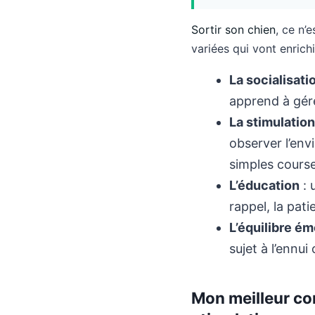
Sortir son chien
, ce n’
variées qui vont enrichi
La socialisati
apprend à gére
La stimulatio
observer l’env
simples course
L’éducation
: 
rappel, la pat
L’équilibre é
sujet à l’ennui 
Mon meilleur cons