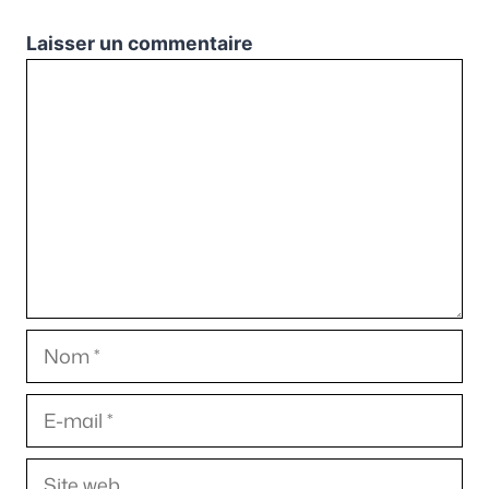
Laisser un commentaire
Commentaire
Nom
E-
mail
Site