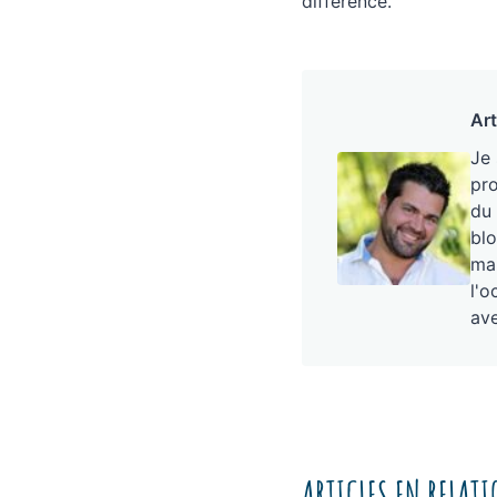
différence.
Art
Je
pro
du 
blo
mai
l'o
ave
ARTICLES EN RELAT