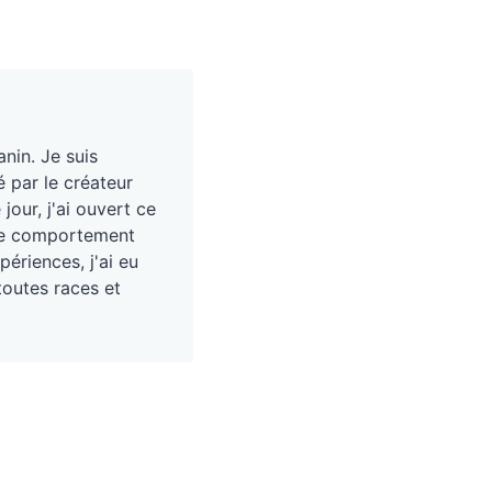
nin. Je suis
é par le créateur
our, j'ai ouvert ce
, le comportement
périences, j'ai eu
toutes races et