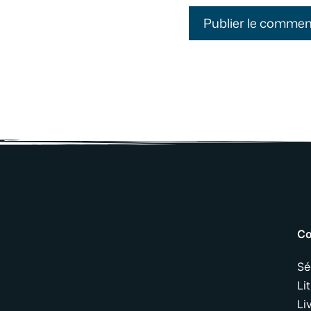
Co
Sé
Li
Li