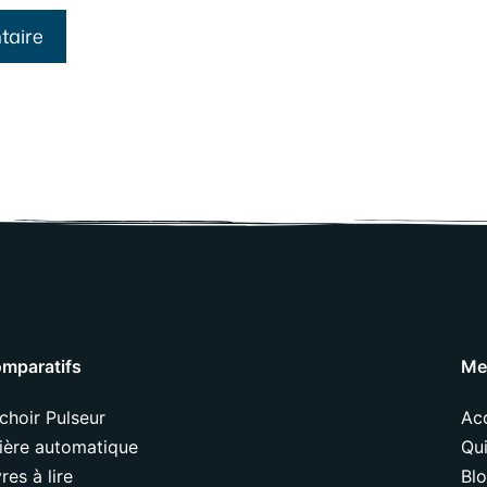
mparatifs
Me
choir Pulseur
Acc
tière automatique
Qui
vres à lire
Bl