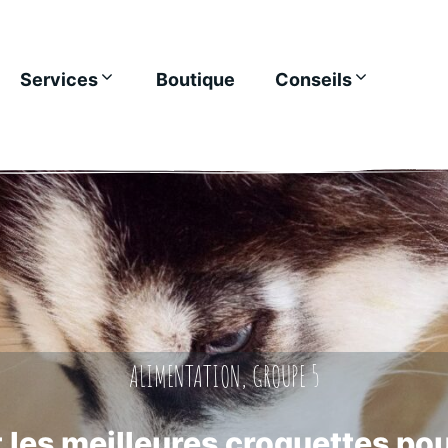
Services
Boutique
Conseils
ALIMENTATION
,
GROUPE 5
 les meilleures croquettes po