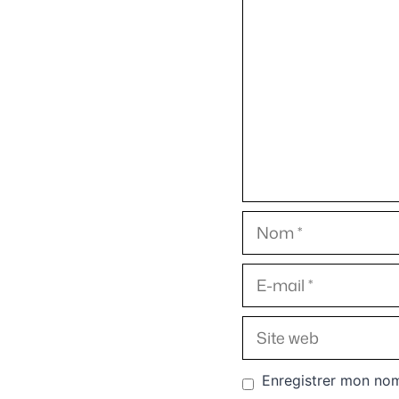
Commentaire
Nom
E-
mail
Site
web
Enregistrer mon nom