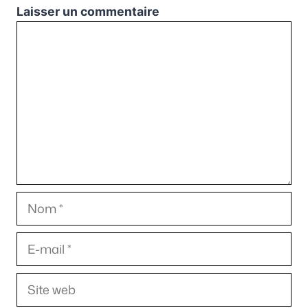
Laisser un commentaire
Commentaire
Nom
E-
mail
Site
web