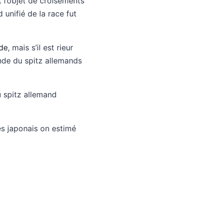
 l’objet de croisements
 unifié de la race fut
de
, mais s’il est rieur
nde du spitz allemands
au spitz allemand
les japonais on estimé