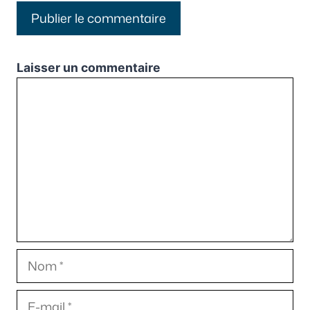
Laisser un commentaire
Commentaire
Nom
E-