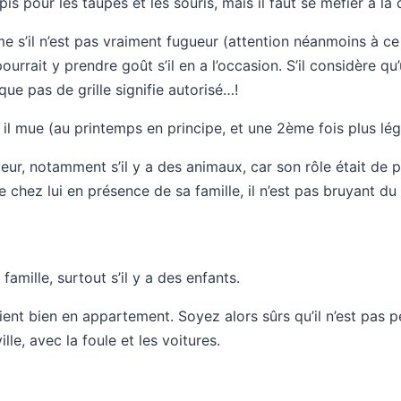
pis pour les taupes et les souris, mais il faut se méfier à l
ême s’il n’est pas vraiment fugueur (attention néanmoins à ce
ourrait y prendre goût s’il en a l’occasion. S’il considère qu’un
que pas de grille signifie autorisé…!
d il mue (au printemps en principe, et une 2ème fois plus lég
eur, notamment s’il y a des animaux, car son rôle était de 
e chez lui en présence de sa famille, il n’est pas bruyant du
 famille, surtout s’il y a des enfants.
ient bien en appartement. Soyez alors sûrs qu’il n’est pas pe
ille, avec la foule et les voitures.