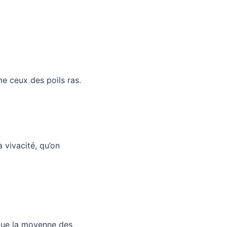
me ceux des poils ras.
a vivacité, qu’on
t que la moyenne des