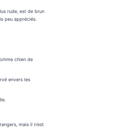
lus rude, est de brun
is peu appréciés.
r comme chien de
ervé envers les
le.
angers, mais il n’est