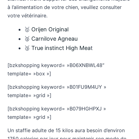
à l’alimentation de votre chien, veuillez consulter
votre vétérinaire.
🥇
Orijen Original
🥈
Carnilove Agneau
🥉
True instinct High Mea
t
[bzkshopping keyword= »B06XNBWL48″
template= »box »]
[bzkshopping keyword= »B01FU9M4UY »
template= »grid »]
[bzkshopping keyword= »B079HGHPXJ »
template= »grid »]
Un staffie adulte de 15 kilos aura besoin d’environ
1750 calories par jour pour maintenir son mode de