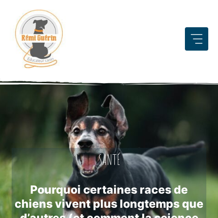
Aller
au
contenu
SANTÉ
Pourquoi certaines races de
chiens vivent plus longtemps que