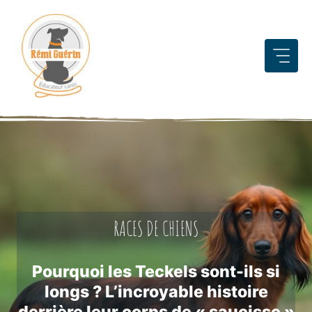
Aller
au
contenu
RACES DE CHIENS
Pourquoi les Teckels sont-ils si
longs ? L’incroyable histoire