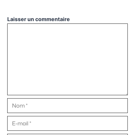
Laisser un commentaire
Commentaire
Nom
E-
mail