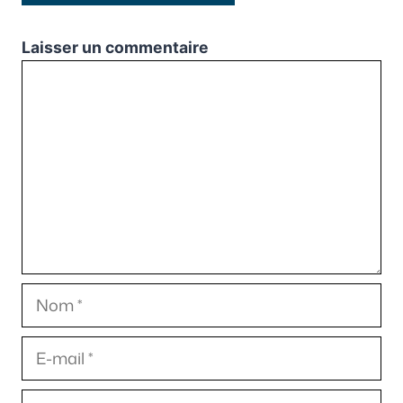
Laisser un commentaire
Commentaire
Nom
E-
mail
Site