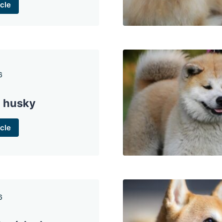
cle
6
t husky
cle
6