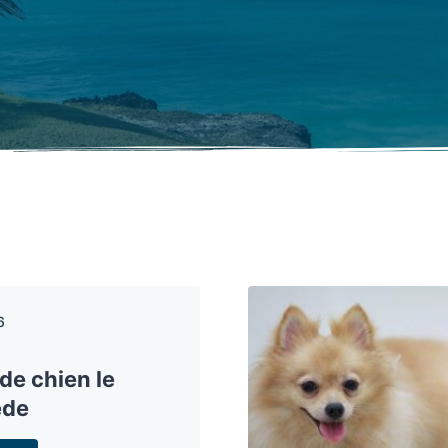
6
de chien le
ède