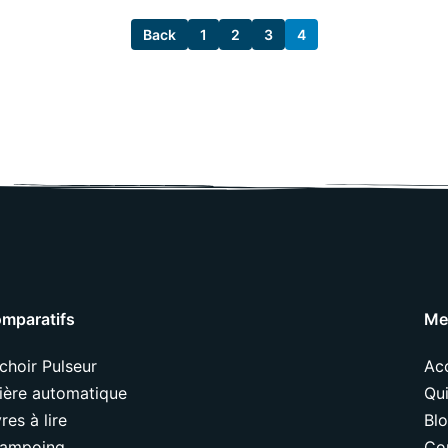
Back
1
2
3
4
mparatifs
Me
choir Pulseur
Acc
tière automatique
Qui
vres à lire
Bl
ampoing
Co