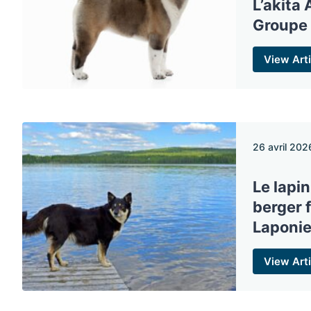
L’akita 
Groupe 
View Arti
26 avril 202
Le lapi
berger 
Laponi
View Arti