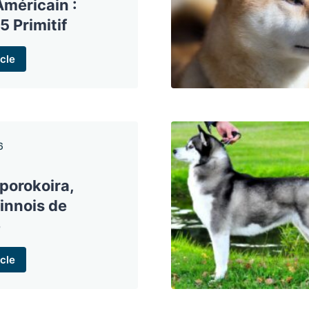
Américain :
5 Primitif
cle
6
nporokoira,
finnois de
e
cle